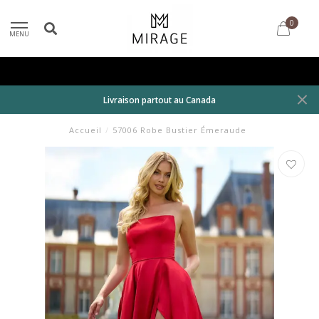
0
MENU
Livraison partout au Canada
Accueil
/
57006 Robe Bustier Émeraude