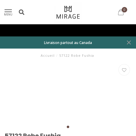
0
MENU
Livraison partout au Canada
Accueil
/
57122 Robe Fushia
57122 Robe Fushia