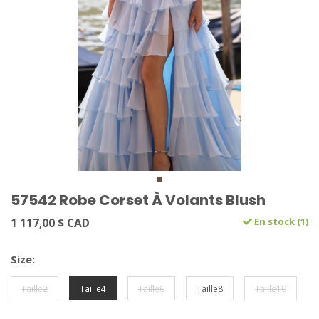
57542 Robe Corset À Volants Blush
1 117,00 $ CAD
En stock (1)
Size:
Taille2
Taille4
Taille6
Taille8
Taille10