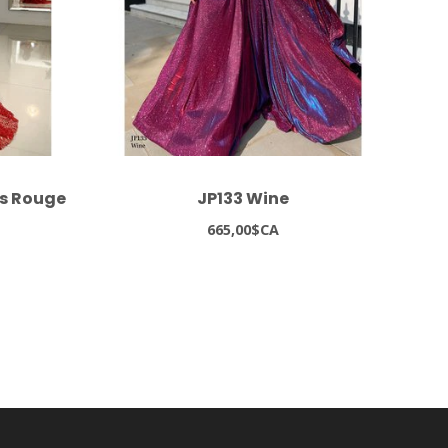
es Rouge
JP133 Wine
8
665,00$CA