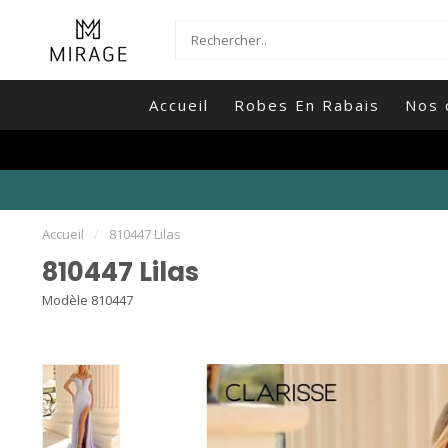
Accueil
Robes En Rabais
Nos 
Accueil
/
810447 Lilas
810447 Lilas
Modèle 810447