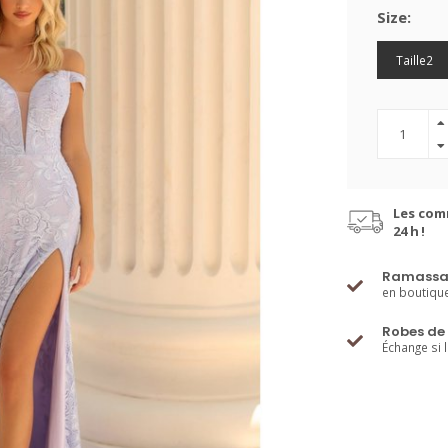
Size:
Taille2
Les com
24 h !
Ramassa
en boutiqu
Robes de 
Échange si 