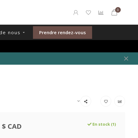
0
de nous
Prendre rendez-vous
 $ CAD
En stock (1)