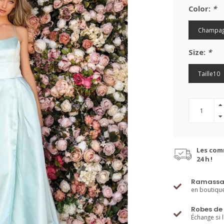
Color:
*
Champa
Size:
*
Taille10
Les com
24 h !
Ramassa
en boutiqu
Robes de 
Échange si 