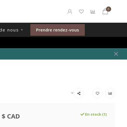
0
de nous
Prendre rendez-vous
 $ CAD
En stock (1)