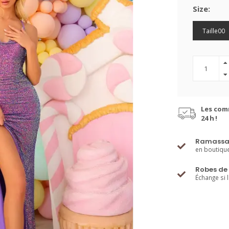
Size:
Taille00
Les com
24 h !
Ramassa
en boutiqu
Robes de 
Échange si 