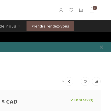
0
de nous
Prendre rendez-vous
 $ CAD
En stock (1)