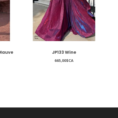
 Mauve
JP133 Wine
8
665,00$CA