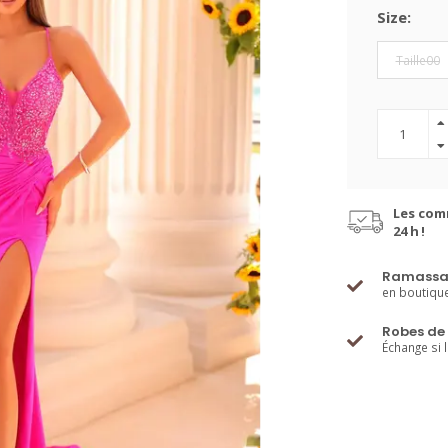
Size:
Taille00
Les com
24 h !
Ramassa
en boutiqu
Robes de 
Échange si 