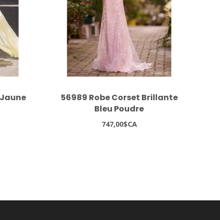
 Jaune
56989 Robe Corset Brillante
10
Bleu Poudre
747,00$CA