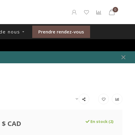
0
de nous
Prendre rendez-vous
 $ CAD
En stock (2)