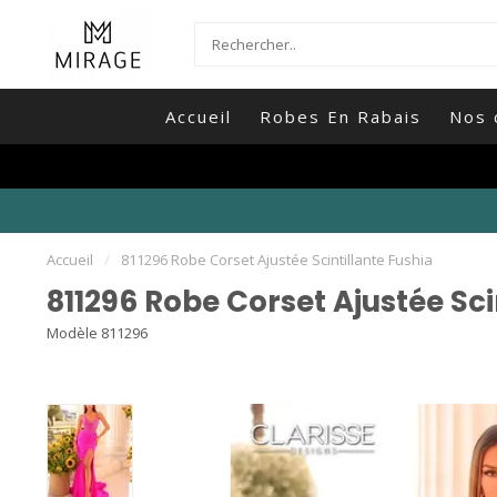
Accueil
Robes En Rabais
Nos 
Accueil
/
811296 Robe Corset Ajustée Scintillante Fushia
811296 Robe Corset Ajustée Sci
Modèle 811296