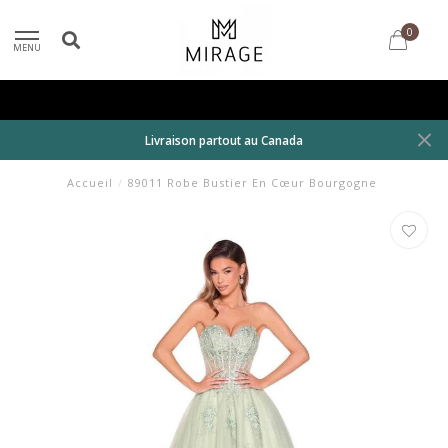
0
MENU
Livraison partout au Canada
Accueil
/
89011 Robe Bustier En Cœur Bourgogne