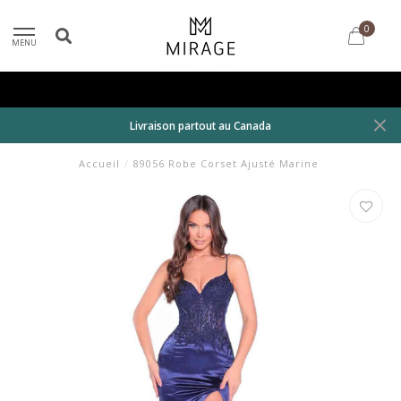
0
MENU
Livraison partout au Canada
Accueil
/
89056 Robe Corset Ajusté Marine