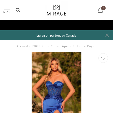
0
MENU
Livraison partout au Canada
Accueil
/
89088 Robe Corset Ajusté Et Fente Royal