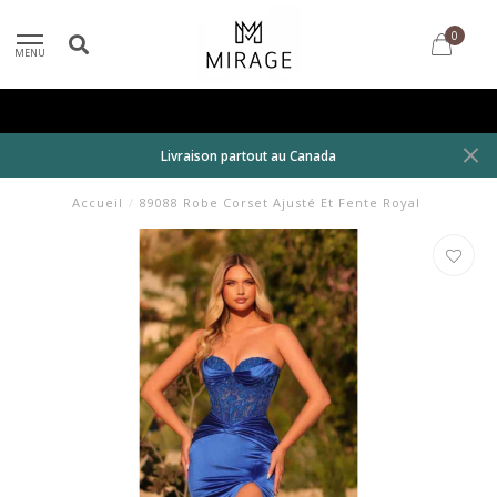
0
MENU
Livraison partout au Canada
Accueil
/
89088 Robe Corset Ajusté Et Fente Royal