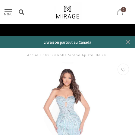
0
MENU
Livraison partout au Canada
Accueil
/
89099 Robe Sirène Ajusté Bleu P