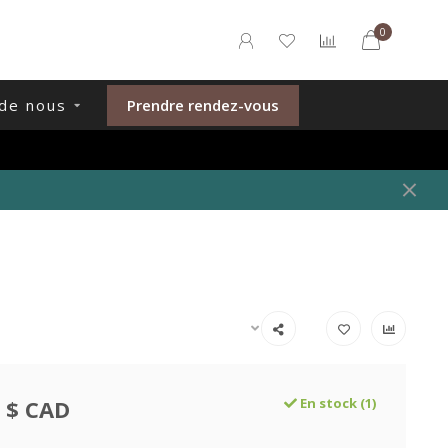
0
de nous
Prendre rendez-vous
 $ CAD
En stock (1)