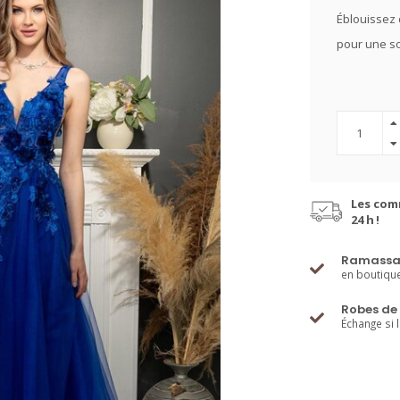
Éblouissez d
pour une so
Les com
24 h !
Ramassa
en boutiqu
Robes de 
Échange si 