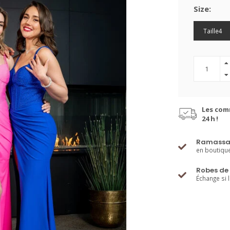
Size:
Taille4
Les com
24 h !
Ramassa
en boutiqu
Robes de 
Échange si 