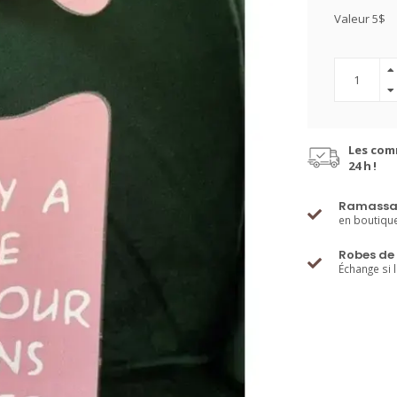
Valeur 5$
Les com
24 h !
Ramassa
en boutiqu
Robes de 
Échange si 