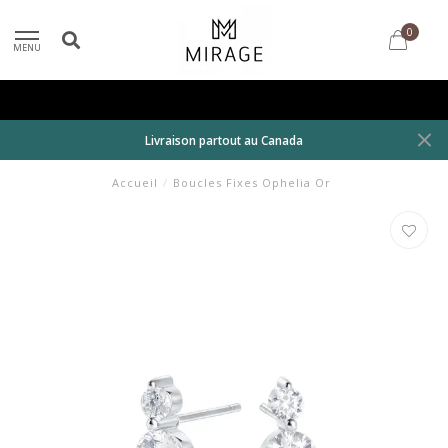
0
MENU
Livraison partout au Canada
Accueil
/
Boucles Fixes Ophelia Or