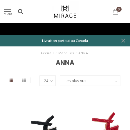
0
MENU
Livraison partout au Canada
Accueil
/
Marques
/
ANNA
ANNA