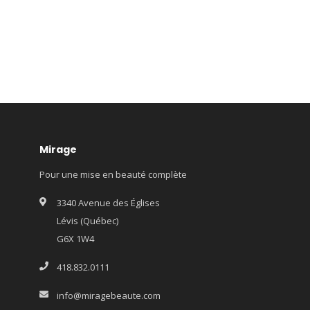
Mirage
Pour une mise en beauté complète
3340 Avenue des Églises
Lévis (Québec)
G6X 1W4
418.832.0111
info@miragebeaute.com