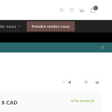
0
de nous
Prendre rendez-vous
 $ CAD
En stock (1)