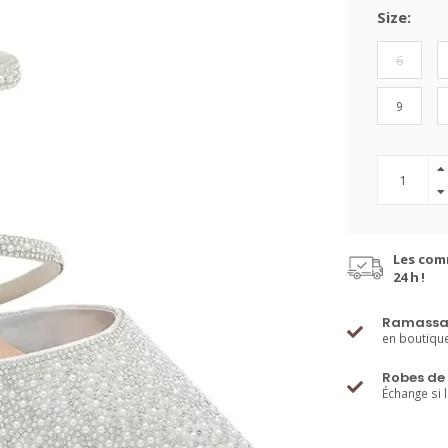
Size:
6
9
Les com
24 h !
Ramassa
en boutiqu
Robes de 
Échange si 