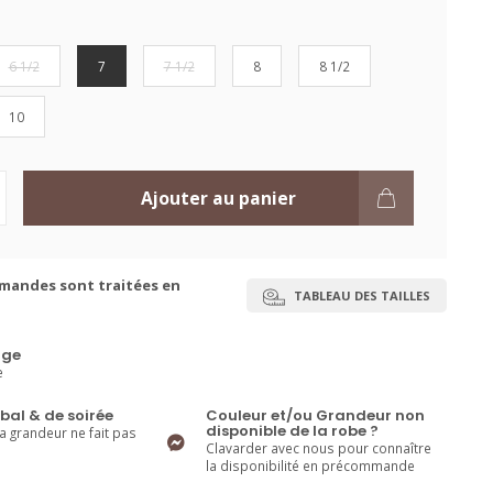
6 1/2
7
7 1/2
8
8 1/2
10
Ajouter au panier
mandes sont traitées en
TABLEAU DES TAILLES
ge
e
bal & de soirée
Couleur et/ou Grandeur non
disponible de la robe ?
la grandeur ne fait pas
Clavarder avec nous pour connaître
la disponibilité en précommande