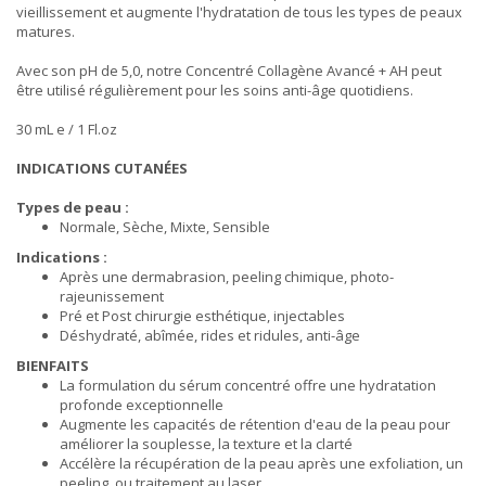
vieillissement et augmente l'hydratation de tous les types de peaux
matures.
Avec son pH de 5,0, notre Concentré Collagène Avancé + AH peut
être utilisé régulièrement pour les soins anti-âge quotidiens.
30 mL e / 1 Fl.oz
INDICATIONS CUTANÉES
Types de peau :
Normale, Sèche, Mixte, Sensible
Indications :
Après une dermabrasion, peeling chimique, photo-
rajeunissement
Pré et Post chirurgie esthétique, injectables
Déshydraté, abîmée, rides et ridules, anti-âge
BIENFAITS
La formulation du sérum concentré offre une hydratation
profonde exceptionnelle
Augmente les capacités de rétention d'eau de la peau pour
améliorer la souplesse, la texture et la clarté
Accélère la récupération de la peau après une exfoliation, un
peeling, ou traitement au laser