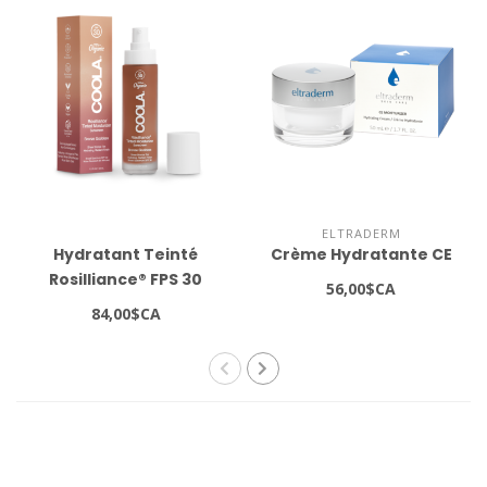
ELTRADERM
Hydratant Teinté
Crème Hydratante CE
Rosilliance® FPS 30
56,00$CA
Déesse De Bronze 1.5 fl
84,00$CA
oz / 44 ml