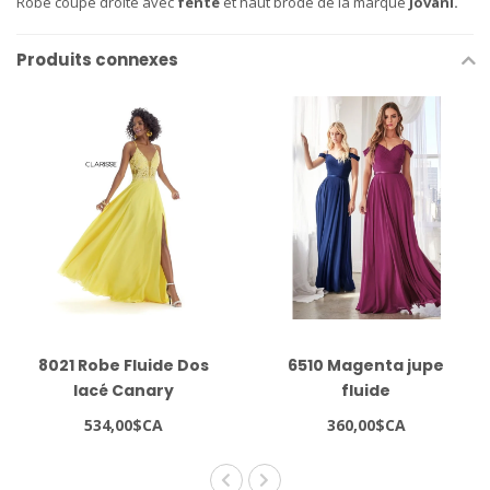
Robe coupe droite avec
fente
et haut brodé de la marque
Jovani.
Produits connexes
8021 Robe Fluide Dos
6510 Magenta jupe
lacé Canary
fluide
534,00$CA
360,00$CA