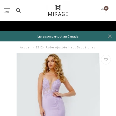
0
MENU
Livraison partout au Canada
Accueil
/
23124 Robe Ajustée Haut Brodé Lilas