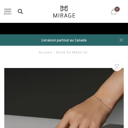
0
MENU
Livraison partout au Canada
Accueil
/
Boite En Métal Or