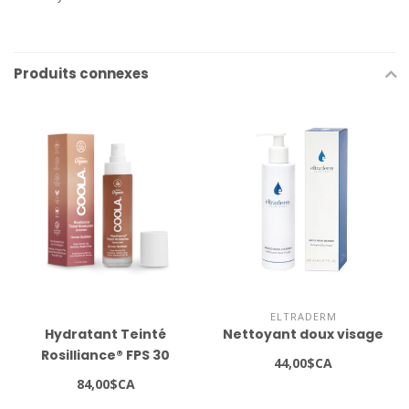
Produits connexes
ELTRADERM
Hydratant Teinté
Nettoyant doux visage
Rosilliance® FPS 30
44,00$CA
Déesse De Bronze 1.5 fl
84,00$CA
oz / 44 ml