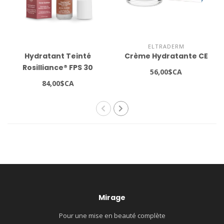
ELTRADERM
Hydratant Teinté
Crème Hydratante CE
Rosilliance® FPS 30
56,00$CA
Déesse De Bronze 1.5 fl
84,00$CA
oz / 44 ml
Mirage
Pour une mise en beauté complète