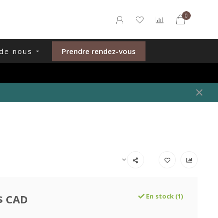
0
de nous
Prendre rendez-vous
$ CAD
En stock (1)