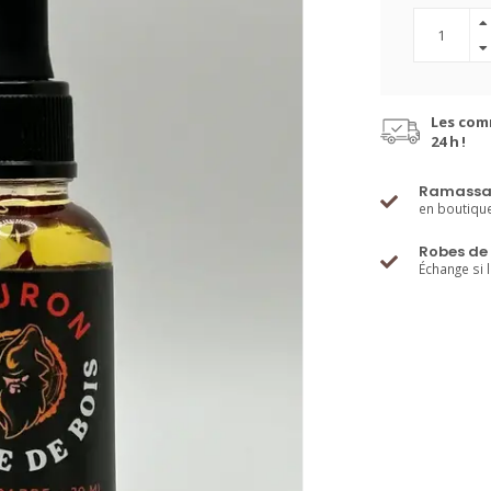
Les com
24 h !
Ramassa
en boutiqu
Robes de 
Échange si 