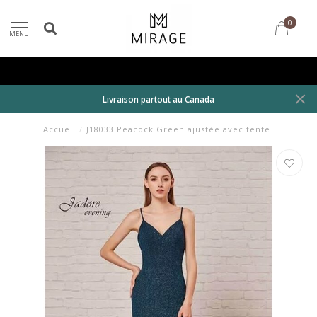
0
MENU
Livraison partout au Canada
Accueil
/
J18033 Peacock Green ajustée avec fente