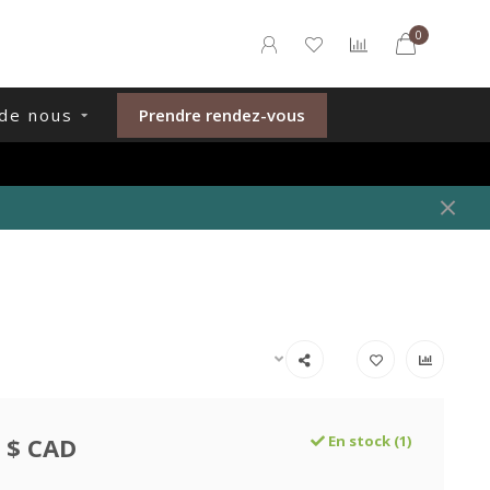
0
de nous
Prendre rendez-vous
 $ CAD
En stock (1)