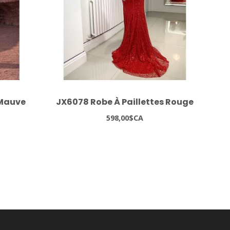
 Mauve
JX6078 Robe À Paillettes Rouge
J
598,00$CA