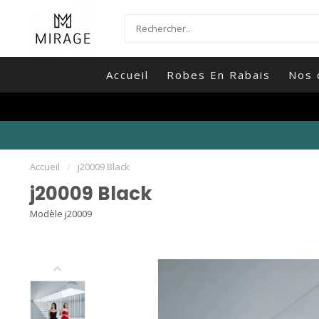
Accueil
Robes En Rabais
Nos 
Accueil
/
j20009 Black
j20009 Black
Modèle j20009