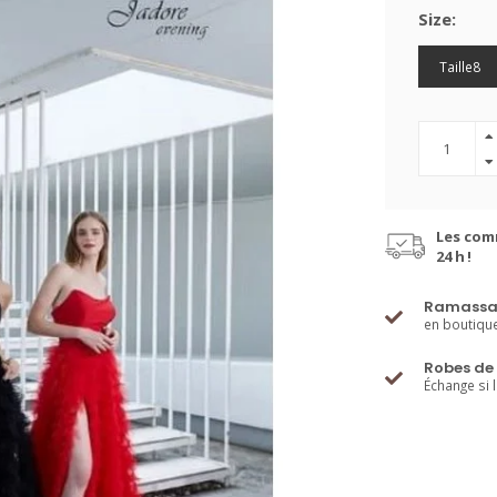
Size:
Taille8
Les com
24 h !
Ramassa
en boutiqu
Robes de 
Échange si 