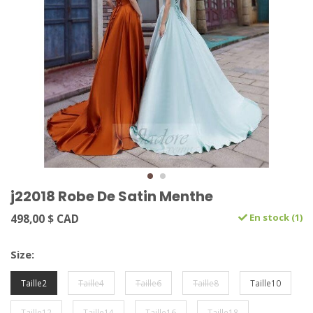
j22018 Robe De Satin Menthe
498,00 $ CAD
En stock (1)
Size:
Taille2
Taille4
Taille6
Taille8
Taille10
Taille12
Taille14
Taille16
Taille18