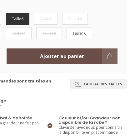
Taille6
Taille8
Taille10
Taille14
Taille18
Taille16
Ajouter au panier
mandes sont traitées en
TABLEAU DES TAILLES
ge
e
bal & de soirée
Couleur et/ou Grandeur non
disponible de la robe ?
la grandeur ne fait pas
Clavarder avec nous pour connaître
la disponibilité en précommande