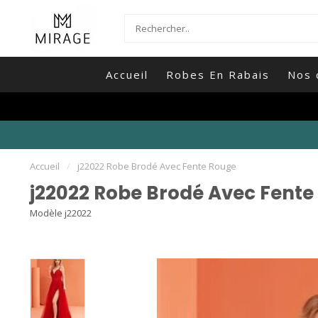
Accueil
Robes En Rabais
Nos 
Accueil
/
j22022 Robe Brodé Avec Fente Rouge
j22022 Robe Brodé Avec Fente
Modèle j22022