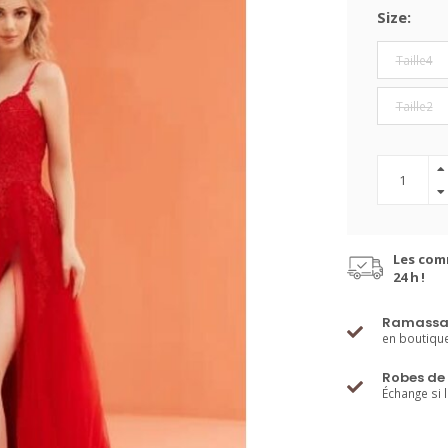
Size:
Taille4
Taille2
Les com
24 h !
Ramassa
en boutiqu
Robes de 
Échange si 