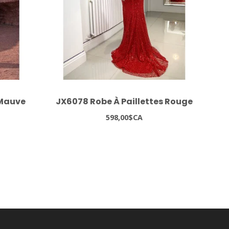
 Mauve
JX6078 Robe À Paillettes Rouge
J
598,00$CA