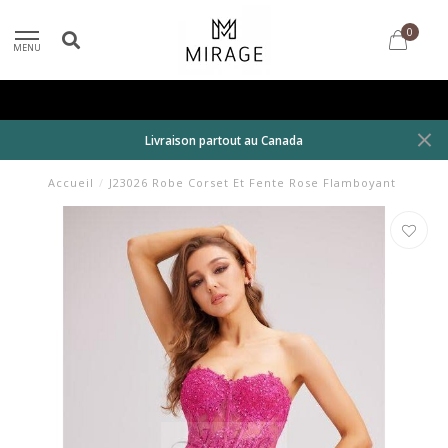
0
MENU
Livraison partout au Canada
Accueil
/
J23026 Robe Corset Et Fente Rose Flamboyant