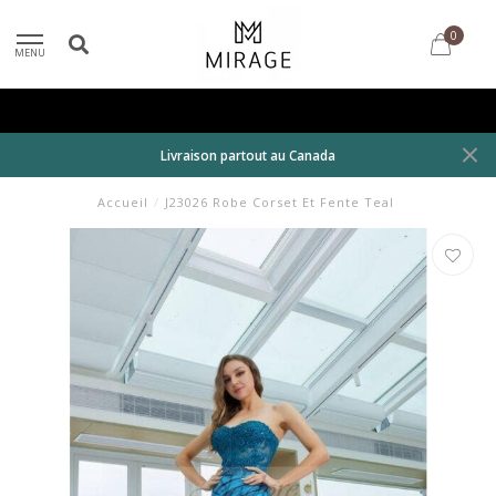
0
MENU
Livraison partout au Canada
Accueil
/
J23026 Robe Corset Et Fente Teal