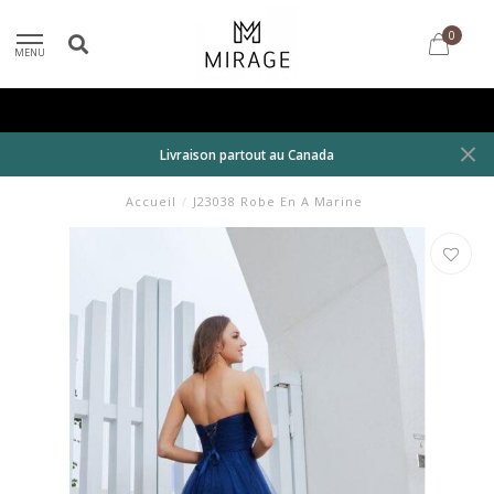
0
MENU
Livraison partout au Canada
Accueil
/
J23038 Robe En A Marine