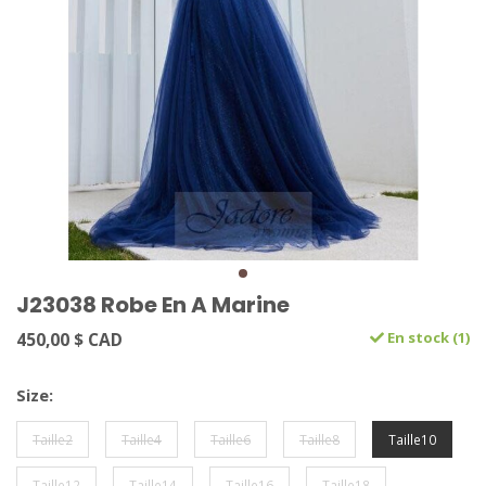
J23038 Robe En A Marine
450,00 $ CAD
En stock (1)
Size:
Taille2
Taille4
Taille6
Taille8
Taille10
Taille12
Taille14
Taille16
Taille18