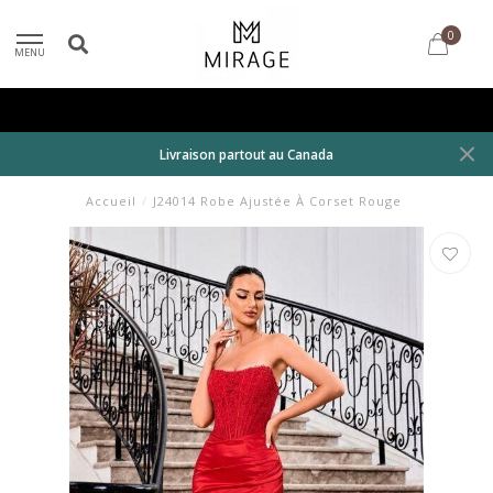
0
MENU
Livraison partout au Canada
Accueil
/
J24014 Robe Ajustée À Corset Rouge