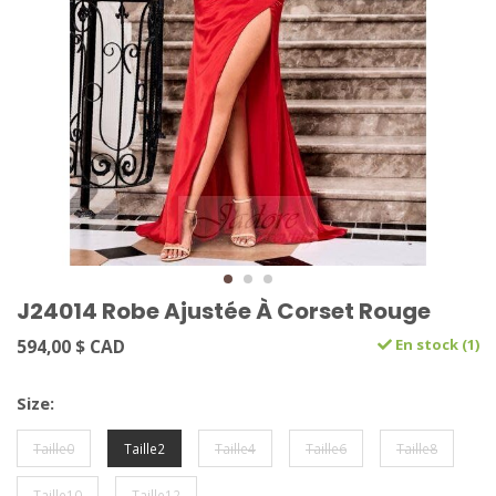
J24014 Robe Ajustée À Corset Rouge
594,00 $ CAD
En stock (1)
Size:
Taille0
Taille2
Taille4
Taille6
Taille8
Taille10
Taille12