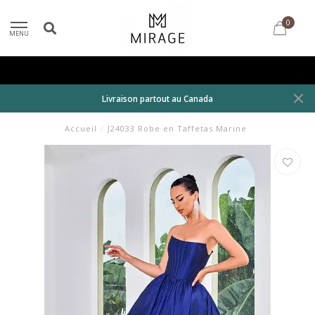
0
MENU
Livraison partout au Canada
Accueil
/
J24033 Robe en Taffetas Marine