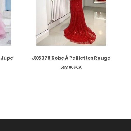
 Jupe
JX6078 Robe À Paillettes Rouge
J
598,00$CA