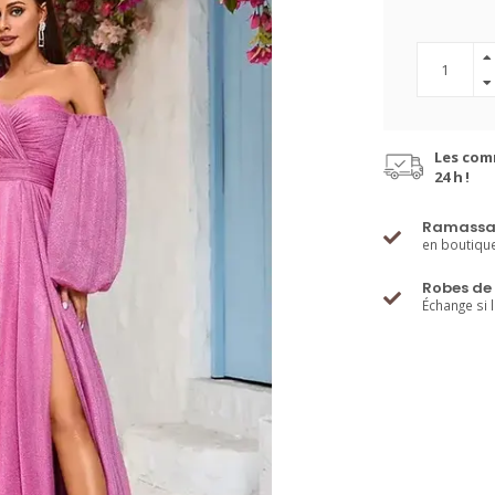
Les com
24 h !
Ramassa
en boutiqu
Robes de 
Échange si 