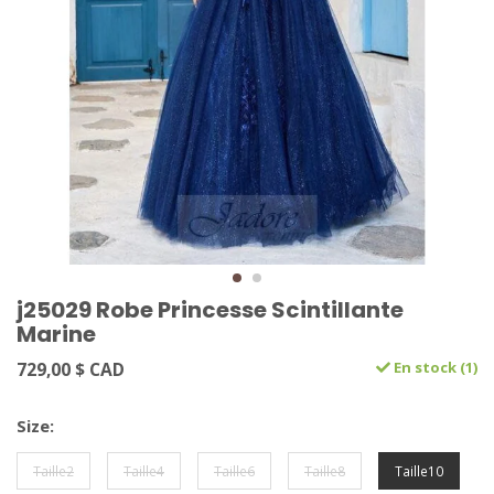
j25029 Robe Princesse Scintillante
Marine
729,00 $ CAD
En stock (1)
Size:
Taille2
Taille4
Taille6
Taille8
Taille10