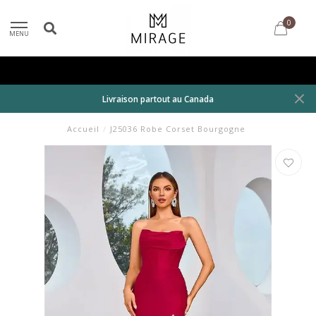
0
MENU
Livraison partout au Canada
Accueil
/
J25036 Robe Corset Bourgogne