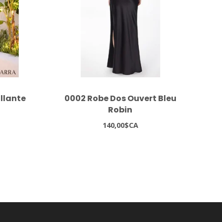
illante
0002 Robe Dos Ouvert Bleu
1
Robin
140,00$CA