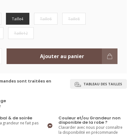
Taille4
Taille6
Taille8
Taille12
Ajouter au panier
mandes sont traitées en
TABLEAU DES TAILLES
ge
e
bal & de soirée
Couleur et/ou Grandeur non
disponible de la robe ?
la grandeur ne fait pas
Clavarder avec nous pour connaître
la disponibilité en précommande