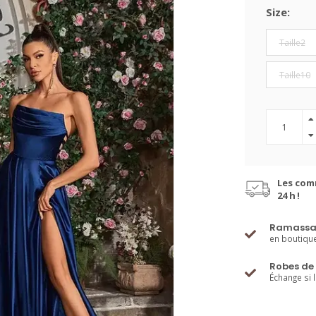
Size:
Taille2
Taille10
Les com
24 h !
Ramassa
en boutiqu
Robes de 
Échange si 