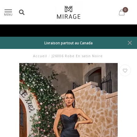
0
MENU
Livraison partout au Canada
Accueil
/
J26006 Robe En satin Noire