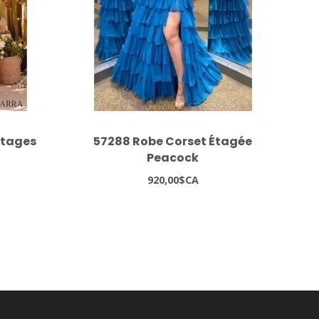
Étages
57288 Robe Corset Étagée
Peacock
920,00$CA