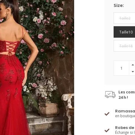
Size:
Taille2
Taille10
Taille18
Les com
24 h !
Ramassa
en boutiqu
Robes de 
Échange si 