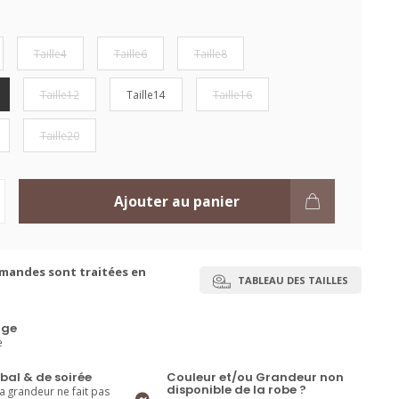
Taille4
Taille6
Taille8
Taille12
Taille14
Taille16
Taille20
Ajouter au panier
mandes sont traitées en
TABLEAU DES TAILLES
ge
e
bal & de soirée
Couleur et/ou Grandeur non
disponible de la robe ?
la grandeur ne fait pas