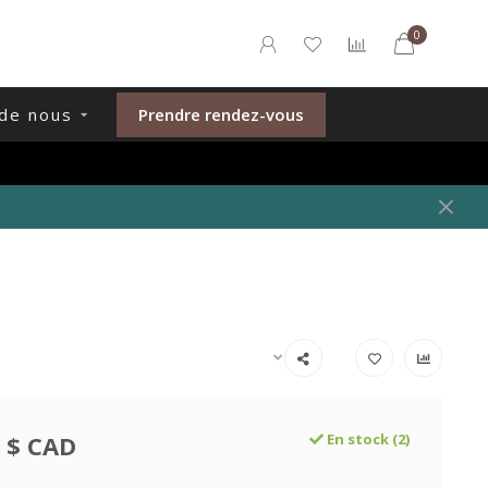
0
de nous
Prendre rendez-vous
 $ CAD
En stock (2)