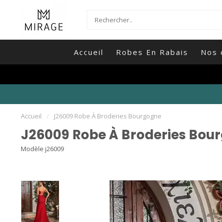
Accueil
Robes En Rabais
Nos 
Accueil
/
J26009 Robe À Broderies Bourgogne
J26009 Robe À Broderies Bou
Modèle j26009