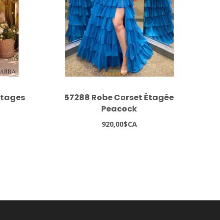
Étages
57288 Robe Corset Étagée
Peacock
920,00$CA