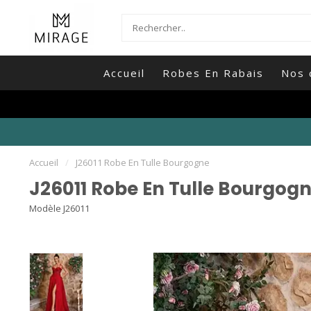
Accueil
Robes En Rabais
Nos 
Accueil
/
J26011 Robe En Tulle Bourgogne
J26011 Robe En Tulle Bourgog
Modèle J26011