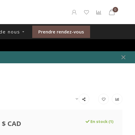
0
de nous
Prendre rendez-vous
 $ CAD
En stock (1)