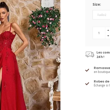
Size:
Taille2
Les com
24 h !
Ramassa
en boutiqu
Robes de 
Échange si 