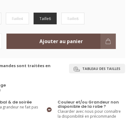
Taille4
Taille6
Taille8
Ajouter au panier
mandes sont traitées en
TABLEAU DES TAILLES
ge
e
bal & de soirée
Couleur et/ou Grandeur non
disponible de la robe ?
la grandeur ne fait pas
Clavarder avec nous pour connaître
la disponibilité en précommande