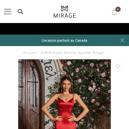
0
MENU
Livraison partout au Canada
Accueil
/
J26038 Robe Satinée Ajustée Rouge