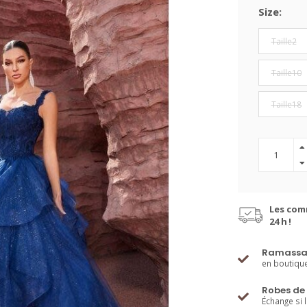
Size:
Taille2
Taille10
Taille18
Les com
24 h !
Ramassa
en boutiqu
Robes de 
Échange si 