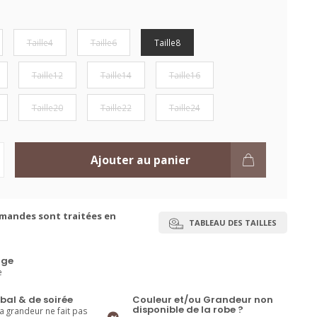
Taille4
Taille6
Taille8
Taille12
Taille14
Taille16
Taille20
Taille22
Taille24
Ajouter au panier
mandes sont traitées en
TABLEAU DES TAILLES
ge
e
bal & de soirée
Couleur et/ou Grandeur non
disponible de la robe ?
la grandeur ne fait pas