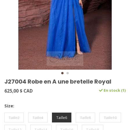
J27004 Robe en A une bretelle Royal
625,00 $ CAD
En stock (1)
Size:
Taille2
Taille4
Taille6
Taille8
Taille10
Taille12
Taille14
Taille16
Taille18