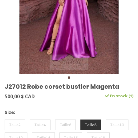
J27012 Robe corset bustier Magenta
500,00 $ CAD
En stock (1)
Size:
Taille2
Taille4
Taille6
Taille8
Taille10
Taille12
Taille14
Taille16
Taille18