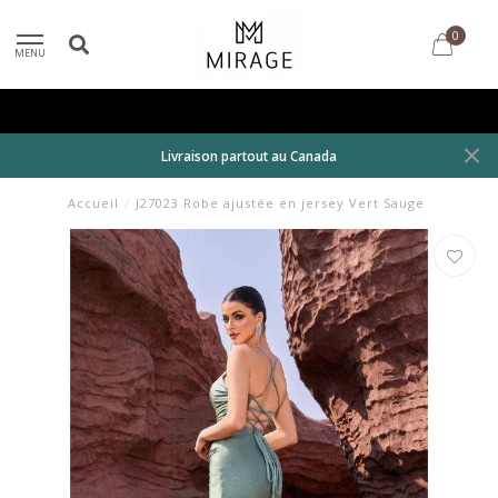
0
MENU
Livraison partout au Canada
Accueil
/
J27023 Robe ajustée en jersey Vert Sauge