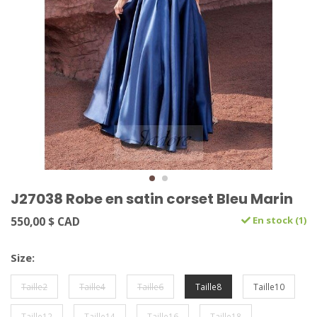
J27038 Robe en satin corset Bleu Marin
550,00 $ CAD
En stock (1)
Size:
Taille2
Taille4
Taille6
Taille8
Taille10
Taille12
Taille14
Taille16
Taille18