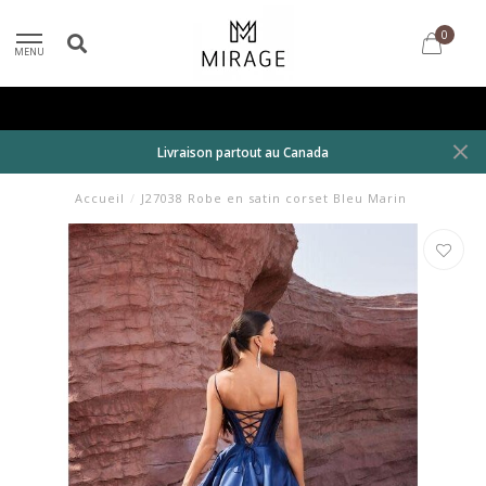
0
MENU
Livraison partout au Canada
Accueil
/
J27038 Robe en satin corset Bleu Marin