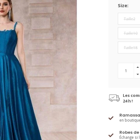
Size:
Taille2
Taille10
Taille18
Les com
24 h !
Ramassa
en boutiqu
Robes de 
Échange si 