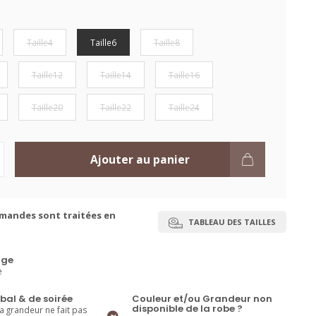
Taille4
Taille6
Taille8
Taille12
Taille14
Taille16
Taille20
Taille22
Taille24
Ajouter au panier
mandes sont traitées en
TABLEAU DES TAILLES
ge
e
bal & de soirée
Couleur et/ou Grandeur non
disponible de la robe ?
la grandeur ne fait pas