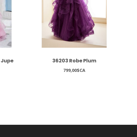
 Jupe
36203 Robe Plum
350
799,00$CA