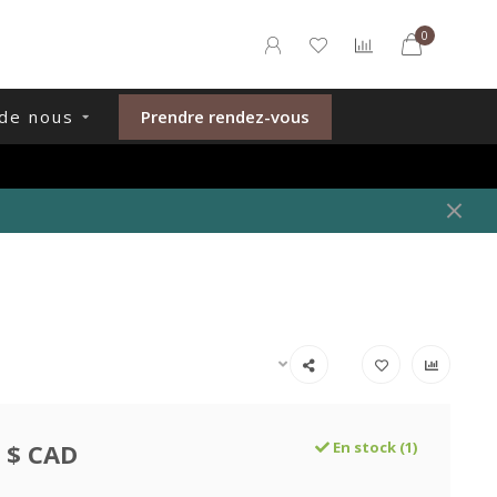
0
de nous
Prendre rendez-vous
 $ CAD
En stock (1)