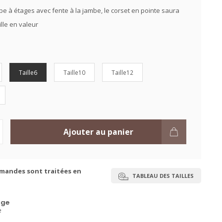
e à étages avec fente à la jambe, le corset en pointe saura
ille en valeur
Taille6
Taille10
Taille12
Ajouter au panier
mandes sont traitées en
TABLEAU DES TAILLES
ge
e