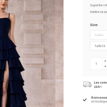
Superbe rob
mettre ta ta
Size:
Taille4
Taille16
Les com
24 h !
Ramassa
en boutiqu