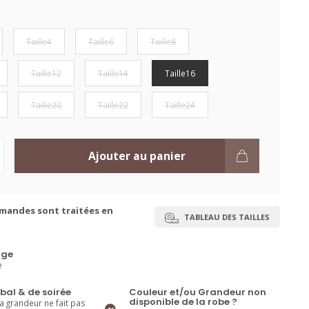
Taille4
Taille6
Taille8
Taille12
Taille14
Taille16
Taille20
Taille22
Taille24
Ajouter au panier
mandes sont traitées en
TABLEAU DES TAILLES
ge
e
bal & de soirée
Couleur et/ou Grandeur non
disponible de la robe ?
la grandeur ne fait pas