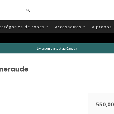
catégories de robes
Accessoires
À propos 
Livraison partout au Canada
Émeraude
550,00