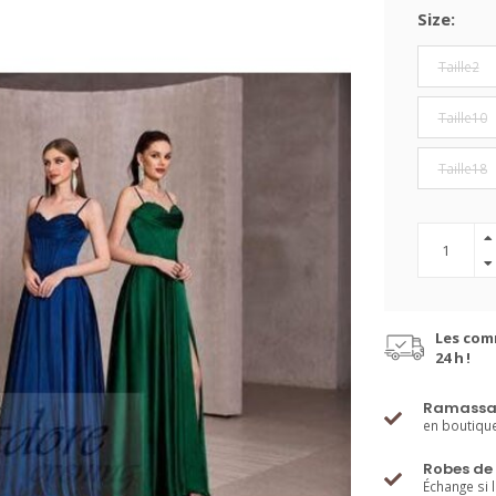
Size:
Taille2
Taille10
Taille18
Les com
24 h !
Ramassa
en boutiqu
Robes de 
Échange si 